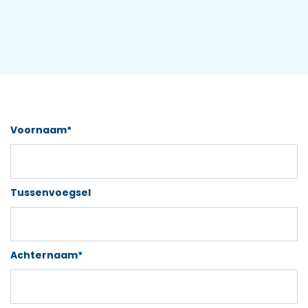
Meld je hieronder aan voor het Summer event op
3 september 2026 13:30 - 18:00
Voornaam*
Tussenvoegsel
Achternaam*