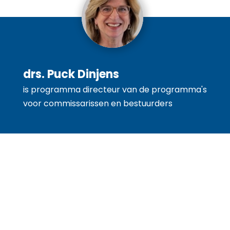
Previous
Next
drs. Puck Dinjens
is programma directeur van de programma's
voor commissarissen en bestuurders
EGC: E-learning programma
Gecertificeerd Commissaris
Het EGC programma is ontwikkeld op basis