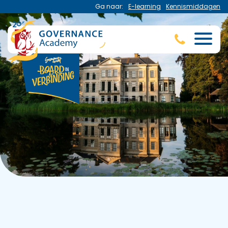
Ga naar:
E-learning
Kennismiddagen
Home
Aanmelden Summer event