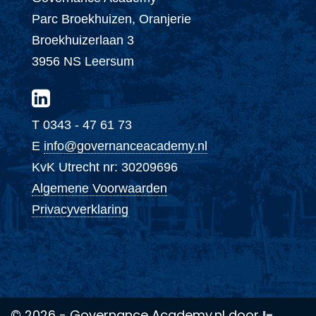
Parc Broekhuizen, Oranjerie
Broekhuizerlaan 3
3956 NS Leersum
T 0343 - 47 61 73
E
info@governanceacademy.nl
KvK Utrecht nr: 30209696
Algemene Voorwaarden
Privacyverklaring
© 2026 - Governance Academy.nl door
I-