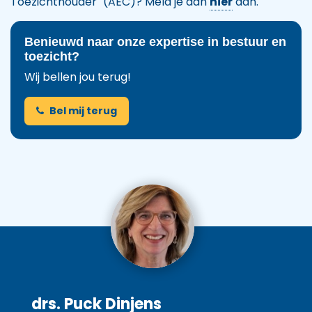
Toezichthouder" (AEC)? Meld je dan
hier
aan.
Benieuwd naar onze expertise in bestuur en
toezicht?
Wij bellen jou terug!
Bel mij terug
Previous
Next
drs. Puck Dinjens