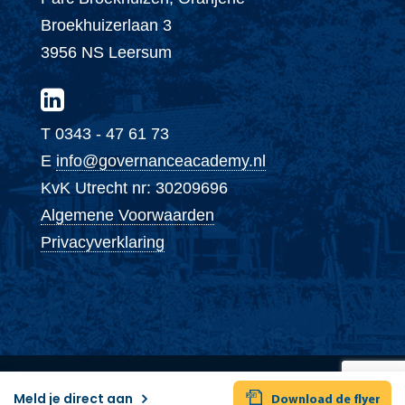
Broekhuizerlaan 3
3956 NS Leersum
T 0343 - 47 61 73
E
info@governanceacademy.nl
KvK Utrecht nr: 30209696
Algemene Voorwaarden
Privacyverklaring
© 2026 - Governance Academy.nl door
I-
Meld je direct aan
Pulse internet solutions
Download de flyer