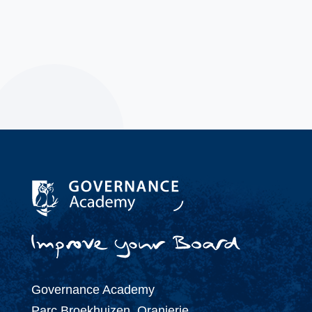
(+31) 343 - 47 61 73
info@governanceacademy.nl
Governance Academy
Parc Broekhuizen, Oranjerie